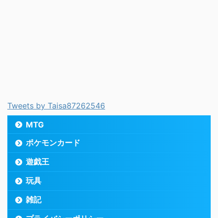
Tweets by Taisa87262546
MTG
ポケモンカード
遊戯王
玩具
雑記