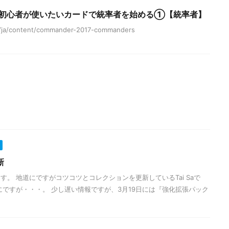
G初心者が使いたいカードで統率者を始める①【統率者】
m/ja/content/commander-2017-commanders
新
。 地道にですがコツコツとコレクションを更新しているTai Saで
にですが・・・。 少し遅い情報ですが、3月19日には『強化拡張パック