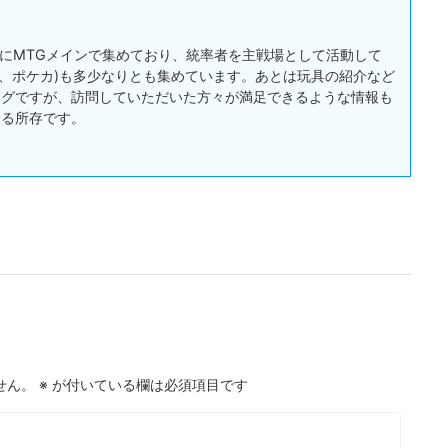
:主にMTGメインで集めており、統率者を主戦場として活動して
戯王、ポケカ)も多少なりとも集めています。あとは玩具の紹介など
ログですが、訪問していただいた方々が満足できるような情報も
する所存です。
せん。
※
が付いている欄は必須項目です