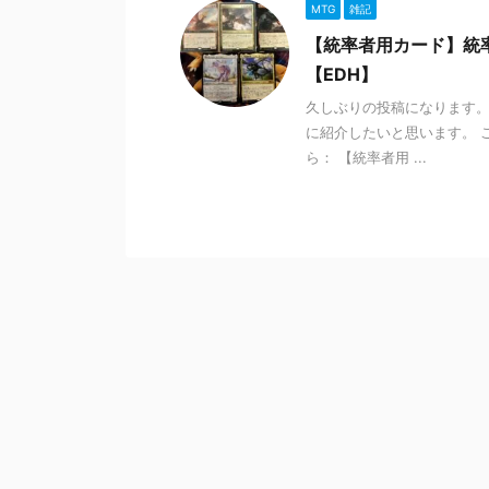
MTG
雑記
【統率者用カード】統
【EDH】
久しぶりの投稿になります。
に紹介したいと思います。
ら： 【統率者用 ...