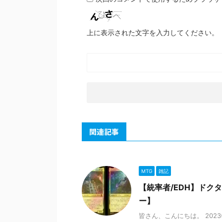
上に表示された文字を入力してください。
関連記事
MTG
雑記
【統率者/EDH】ドク
ー】
皆さん、こんにちは。 202