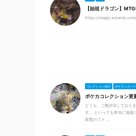
【始祖ドラゴン】MT
https://magic.wizards.co
コレクション紹介
ポケモンカード
ポケカコレクション更
どうも、ご無沙汰しております
す。 といっても本当に地道
双璧のファ ...