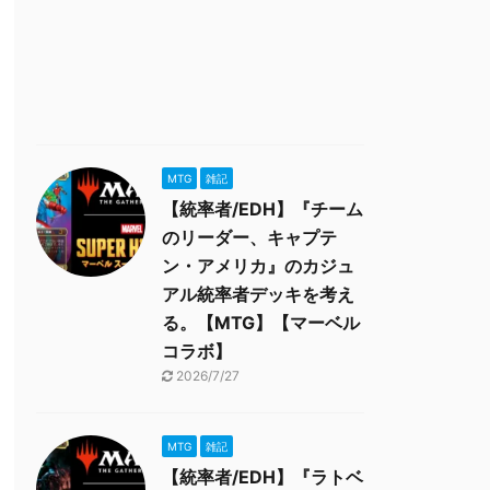
MTG
雑記
【統率者/EDH】『チーム
のリーダー、キャプテ
ン・アメリカ』のカジュ
アル統率者デッキを考え
る。【MTG】【マーベル
コラボ】
2026/7/27
MTG
雑記
【統率者/EDH】『ラトベ