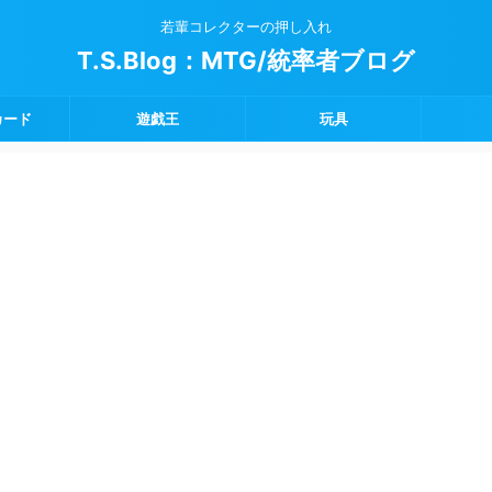
若輩コレクターの押し入れ
T.S.Blog：MTG/統率者ブログ
カード
遊戯王
玩具