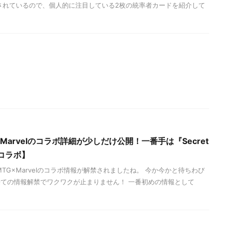
されているので、個人的に注目している2枚の統率者カードを紹介して
×Marvelのコラボ詳細が少しだけ公開！一番手は『Secret
Lコラボ】
TG×Marvelのコラボ情報が解禁されましたね。 今か今かと待ちわび
ての情報解禁でワクワクが止まりません！ 一番初めの情報として