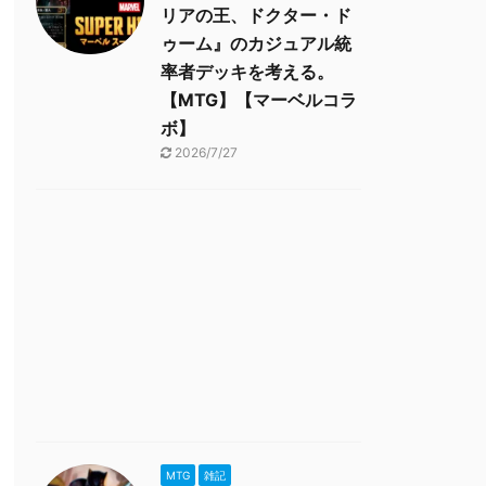
リアの王、ドクター・ド
ゥーム』のカジュアル統
率者デッキを考える。
【MTG】【マーベルコラ
ボ】
2026/7/27
MTG
雑記