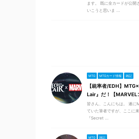
ます。 既に全カードが公開
いこうと思いま ...
MTG
MTGカード情報
雑記
【統率者/EDH】MTG
Lair』だ！【MARVE
皆さん、こんにちは。 遂にM
ていた筆者ですが、ここに来
『Secret ...
MTG
雑記