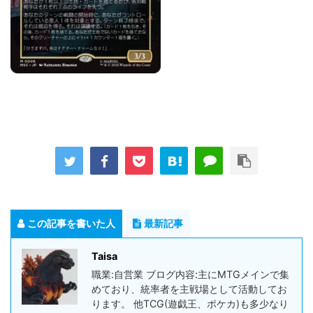
この記事を書いた人
最新記事
Taisa
職業:自営業 ブログ内容:主にMTGメインで集
めており、統率者を主戦場として活動してお
ります。 他TCG(遊戯王、ポケカ)も多少なり