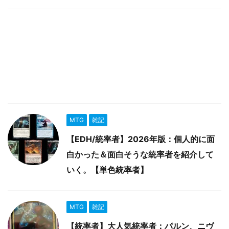
MTG
雑記
【EDH/統率者】2026年版：個人的に面
白かった＆面白そうな統率者を紹介して
いく。【単色統率者】
MTG
雑記
【統率者】大人気統率者：パルン、ニヴ