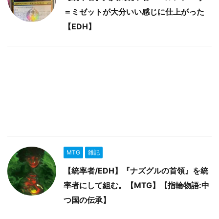
＝ミゼットが大分いい感じに仕上がった
【EDH】
MTG
雑記
【統率者/EDH】『ナズグルの首領』を統
率者にして組む。【MTG】【指輪物語:中
つ国の伝承】