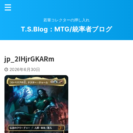
若輩コレクターの押し入れ
T.S.Blog：MTG/統率者ブログ
jp_2IHjrGKARm
2026年6月30日