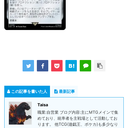
この記事を書いた人
最新記事
Taisa
職業:自営業 ブログ内容:主にMTGメインで集
めており、統率者を主戦場として活動してお
ります。 他TCG(遊戯王、ポケカ)も多少なり