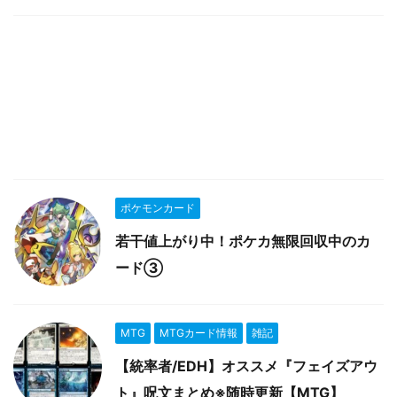
ポケモンカード
若干値上がり中！ポケカ無限回収中のカ
ード③
MTG
MTGカード情報
雑記
【統率者/EDH】オススメ『フェイズアウ
ト』呪文まとめ※随時更新【MTG】