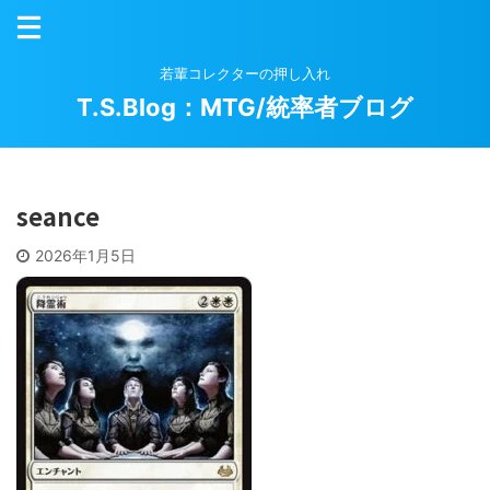
若輩コレクターの押し入れ
T.S.Blog：MTG/統率者ブログ
seance
2026年1月5日