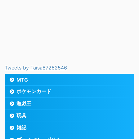
Tweets by Taisa87262546
MTG
ポケモンカード
遊戯王
玩具
雑記