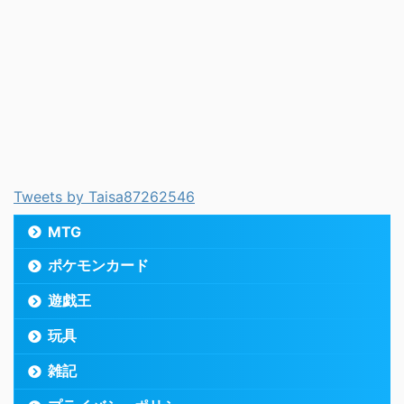
Tweets by Taisa87262546
MTG
ポケモンカード
遊戯王
玩具
雑記