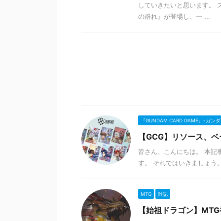
していきたいと思います。 
の群れ』が登場し、一 ...
『GUNDAM CARD GAME』-ガ
【GCG】リソース、
皆さん、こんにちは。 本記
す。 それではいきましょう。 
MTG
雑記
【始祖ドラゴン】MT