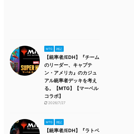
MTG
雑記
【統率者/EDH】『チーム
のリーダー、キャプテ
ン・アメリカ』のカジュ
アル統率者デッキを考え
る。【MTG】【マーベル
コラボ】
2026/7/27
MTG
雑記
【統率者/EDH】『ラトベ