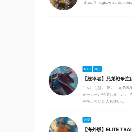
https://magic.wizards.co
MTG
雑記
【統率者】兄弟戦争注目
こんにちは。 遂に『兄弟戦
ォーカーが登場しました。 
を待っていた人も多い ...
雑記
【海外版】ELITE TRA