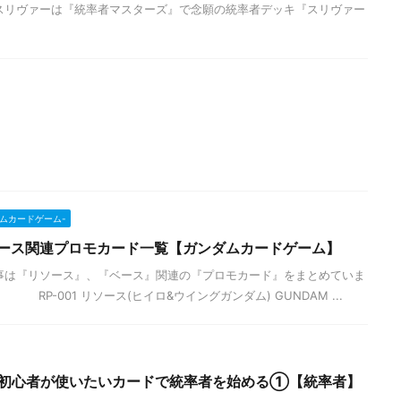
スリヴァーは『統率者マスターズ』で念願の統率者デッキ『スリヴァー
ンダムカードゲーム-
ベース関連プロモカード一覧【ガンダムカードゲーム】
事は『リソース』、『ベース』関連の『プロモカード』をまとめていま
RP-001 リソース(ヒイロ&ウイングガンダム) GUNDAM ...
G初心者が使いたいカードで統率者を始める①【統率者】