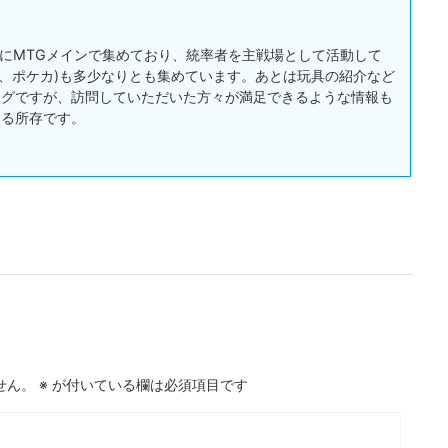
:主にMTGメインで集めており、統率者を主戦場として活動して
戯王、ポケカ)も多少なりとも集めています。あとは玩具の紹介など
ログですが、訪問していただいた方々が満足できるような情報も
する所存です。
せん。
※
が付いている欄は必須項目です