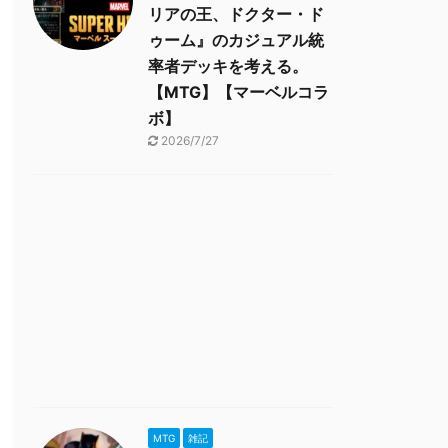
リアの王、ドクター・ド
ゥーム』のカジュアル統
率者デッキを考える。
【MTG】【マーベルコラ
ボ】
2026/7/27
MTG
雑記