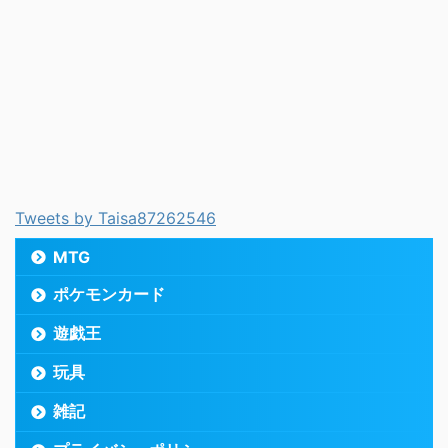
Tweets by Taisa87262546
MTG
ポケモンカード
遊戯王
玩具
雑記