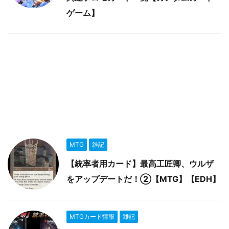
ゲーム】
MTG
雑記
【統率者用カード】最高工匠卿、ウルザ
をアップデートだ！②【MTG】【EDH】
MTGカード情報
雑記