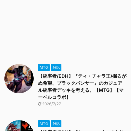
MTG
雑記
【統率者/EDH】『ティ・チャラ王/揺るが
ぬ希望、ブラックパンサー』のカジュア
ル統率者デッキを考える。【MTG】【マ
ーベルコラボ】
2026/7/27
MTG
雑記