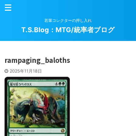
若輩コレクターの押し入れ
T.S.Blog：MTG/統率者ブログ
rampaging_baloths
2025年11月18日