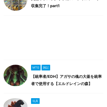
収集完了！part1
MTG
雑記
【統率者/EDH】アガサの魂の大釜を統率
者で使用する【エルドレインの森】
玩具