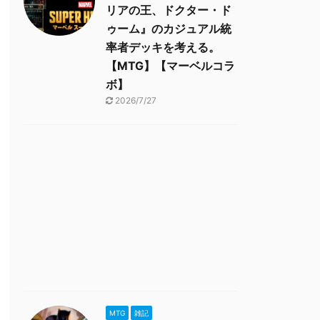
リアの王、ドクター・ド
ゥーム』のカジュアル統
率者デッキを考える。
【MTG】【マーベルコラ
ボ】
2026/7/27
MTG
雑記