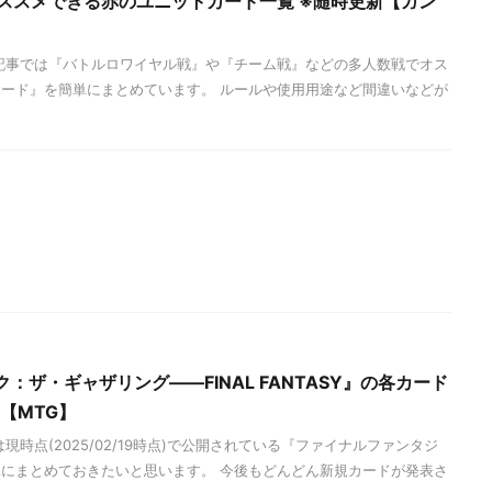
ススメできる赤のユニットカード一覧 ※随時更新【ガン
記事では『バトルロワイヤル戦』や『チーム戦』などの多人数戦でオス
ード』を簡単にまとめています。 ルールや使用用途など間違いなどが
：ザ・ギャザリング――FINAL FANTASY』の各カード
【MTG】
現時点(2025/02/19時点)で公開されている『ファイナルファンタジ
にまとめておきたいと思います。 今後もどんどん新規カードが発表さ