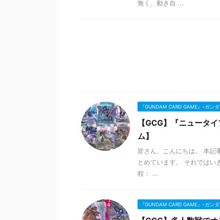
無く、動き自 ...
『GUNDAM CARD GAME』-ガ
【GCG】『ニュータ
ム】
皆さん、こんにちは。 本記
とめています。 それではいき
程： ...
『GUNDAM CARD GAME』-ガ