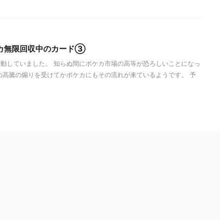
カ無限回収中のカード③
動していました。 知らぬ間にポケカ市場の高等が恐ろしいことになっ
の高騰の煽りを受けてかポケカにもその流れが来ているようです。 予