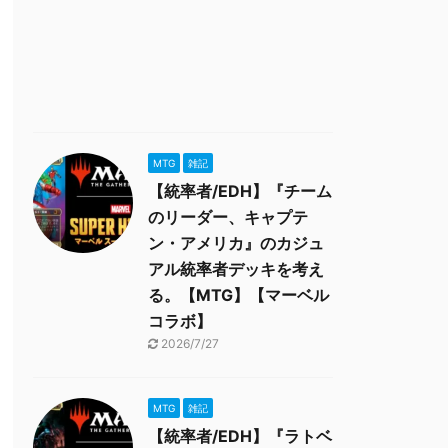
MTG
雑記
【統率者/EDH】『チーム
のリーダー、キャプテ
ン・アメリカ』のカジュ
アル統率者デッキを考え
る。【MTG】【マーベル
コラボ】
2026/7/27
MTG
雑記
【統率者/EDH】『ラトベ