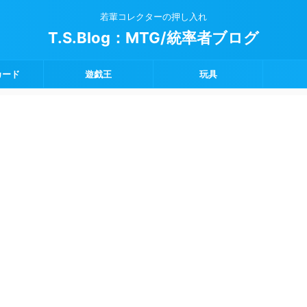
若輩コレクターの押し入れ
T.S.Blog：MTG/統率者ブログ
カード
遊戯王
玩具