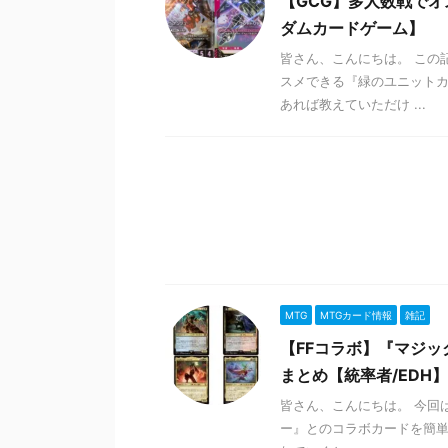
【GCG】多人数戦でオ
ダムカードゲーム】
皆さん、こんにちは。 この
スメできる『緑のユニットカ
あれば教えていただけ ...
MTG
MTGカード情報
雑記
【FFコラボ】『マジック
まとめ【統率者/EDH】
皆さん、こんにちは。 今回は
ー』とのコラボカードを簡単