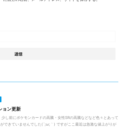
ション更新
 少し前にポケモンカードの高騰・女性SRの高騰などなど色々とあって
できていませんでした(´;ω;｀) ですがここ最近は急激な値上がりが