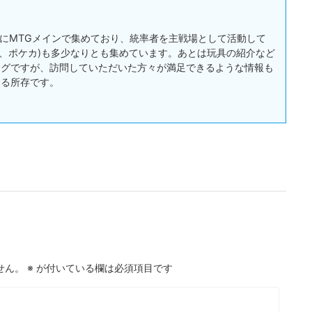
:主にMTGメインで集めており、統率者を主戦場として活動して
戯王、ポケカ)も多少なりとも集めています。あとは玩具の紹介など
ログですが、訪問していただいた方々が満足できるような情報も
する所存です。
せん。
※
が付いている欄は必須項目です