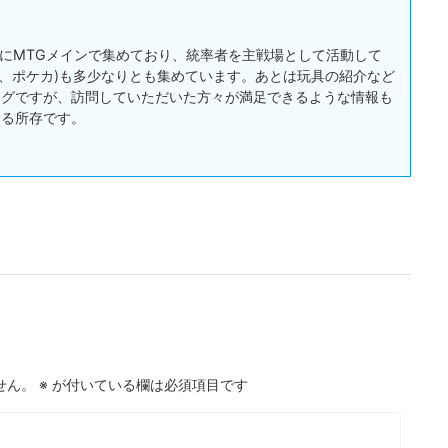
:主にMTGメインで集めており、統率者を主戦場として活動して
戯王、ポケカ)も多少なりとも集めています。あとは玩具の紹介など
ログですが、訪問していただいた方々が満足できるような情報も
する所存です。
せん。
※
が付いている欄は必須項目です