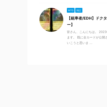
MTG
雑記
【統率者/EDH】ドク
ー】
皆さん、こんにちは。 202
ます。 既に全カードが公開
いこうと思いま ...