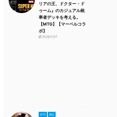
リアの王、ドクター・ド
ゥーム』のカジュアル統
率者デッキを考える。
【MTG】【マーベルコラ
ボ】
2026/7/27
MTG
雑記