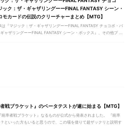
ック：ザ・ギャザリングーーFINAL FANTASY チョコ
ク：ザ・ギャザリングーーFINAL FANTASY シーン・
ロモカードの伝説のクリーチャーまとめ【MTG】
は『マジック：ザ・ギャザリングーーFINAL FANTASY チョコボ・バ
ザリングーーFINAL FANTASY シーン・ボックス』、その他プ ...
率者戦ブラケット』のベータテストが遂に始まる【MTG】
『統率者戦ブラケット』なるものが公式から発表されました。 『統率
や？といった方もいると思うので、この場を借りて超ザックリと説明す