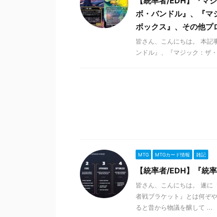
【統率者/EDH】『マジ
ボ・バンドル』、『マジッ
ボックス』、その他プ
皆さん、こんにちは。 本記事
ンドル』、『マジック：ザ・ギャ
MTG
MTGカード情報
雑記
【統率者/EDH】『統
皆さん、こんにちは。 遂に
者戦ブラケット』とは何ぞ
ると昔から物議を醸して ...