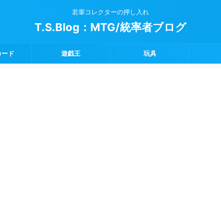
若輩コレクターの押し入れ
T.S.Blog：MTG/統率者ブログ
カード
遊戯王
玩具