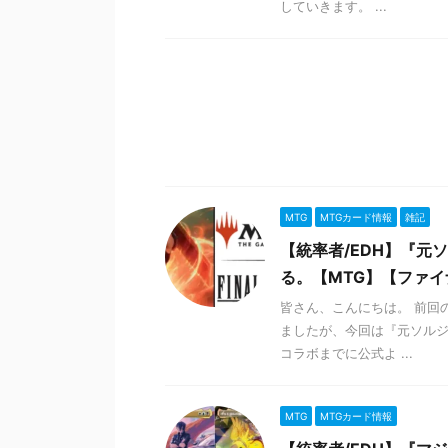
していきます。 ...
MTG
MTGカード情報
雑記
【統率者/EDH】『
る。【MTG】【ファ
皆さん、こんにちは。 前回
ましたが、今回は『元ソルジ
コラボまでに公式よ ...
MTG
MTGカード情報