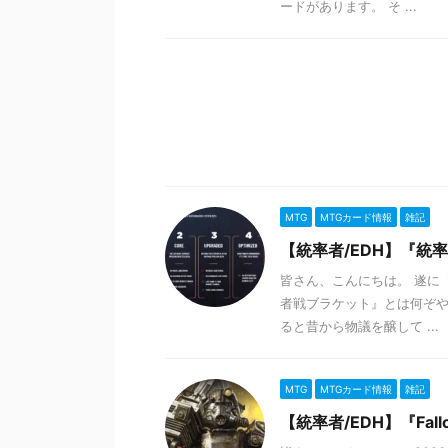
ードがあります。 そ ...
MTG
MTGカード情報
雑記
【統率者/EDH】『統
皆さん、こんにちは。 遂に
者戦ブラケット』とは何ぞ
ると昔から物議を醸して ...
MTG
MTGカード情報
雑記
【統率者/EDH】『Fal