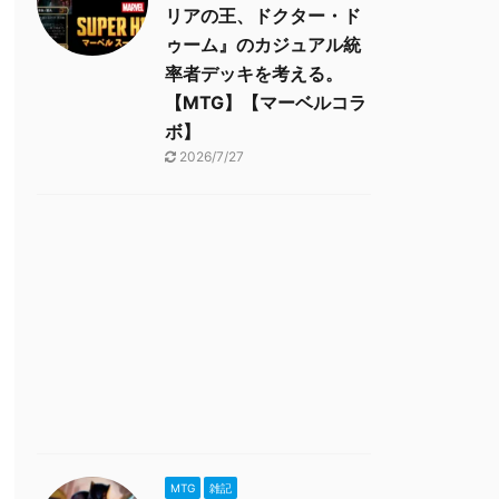
リアの王、ドクター・ド
ゥーム』のカジュアル統
率者デッキを考える。
【MTG】【マーベルコラ
ボ】
2026/7/27
MTG
雑記