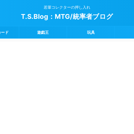
若輩コレクターの押し入れ
T.S.Blog：MTG/統率者ブログ
カード
遊戯王
玩具