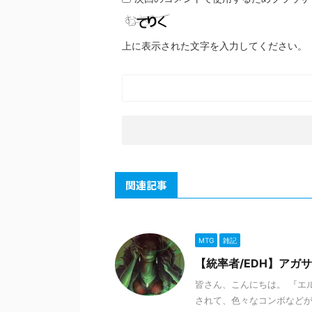
上に表示された文字を入力してください。
関連記事
MTG
雑記
【統率者/EDH】ア
皆さん、こんにちは。 『エ
されて、色々なコンボなどが