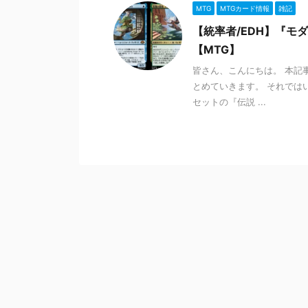
MTG
MTGカード情報
雑記
【統率者/EDH】『
【MTG】
皆さん、こんにちは。 本記
とめていきます。 それではい
セットの『伝説 ...