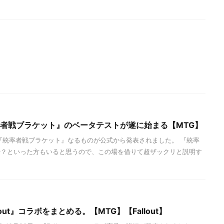
率者戦ブラケット』のベータテストが遂に始まる【MTG】
『統率者戦ブラケット』なるものが公式から発表されました。 『統率
や？といった方もいると思うので、この場を借りて超ザックリと説明す
lout』コラボをまとめる。【MTG】【Fallout】