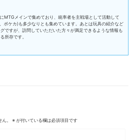
:主にMTGメインで集めており、統率者を主戦場として活動して
戯王、ポケカ)も多少なりとも集めています。あとは玩具の紹介など
ログですが、訪問していただいた方々が満足できるような情報も
する所存です。
せん。
※
が付いている欄は必須項目です