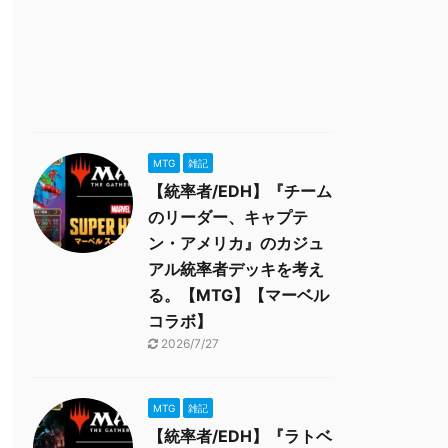
MTG
雑記
【統率者/EDH】『チーム
のリーダー、キャプテ
ン・アメリカ』のカジュ
アル統率者デッキを考え
る。【MTG】【マーベル
コラボ】
2026/7/27
MTG
雑記
【統率者/EDH】『ラトベ