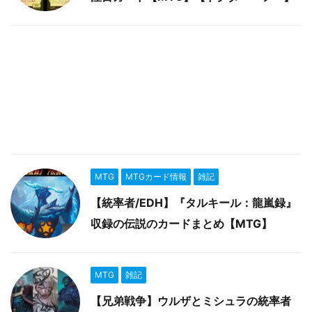
MTG
MTGカード情報
雑記
【統率者/EDH】『タルキール：龍嵐録』
収録の伝説のカードまとめ【MTG】
MTG
雑記
【兄弟戦争】ウルザとミシュラの統率者