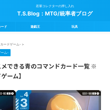
若輩コレクターの押し入れ
T.S.Blog：MTG/統率者ブログ
カード
遊戯王
玩具
ダムカードゲーム-
>
ゲーム-
スメできる青のコマンドカード一覧 ※
ドゲーム】