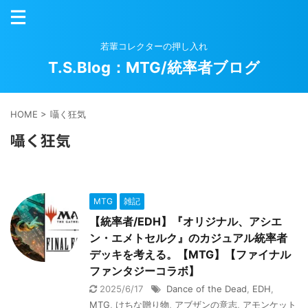
若輩コレクターの押し入れ
T.S.Blog：MTG/統率者ブログ
HOME
>
囁く狂気
囁く狂気
MTG
雑記
【統率者/EDH】『オリジナル、アシエ
ン・エメトセルク』のカジュアル統率者
デッキを考える。【MTG】【ファイナル
ファンタジーコラボ】
2025/6/17
Dance of the Dead
,
EDH
,
MTG
,
けちな贈り物
,
アブザンの意志
,
アモンケット