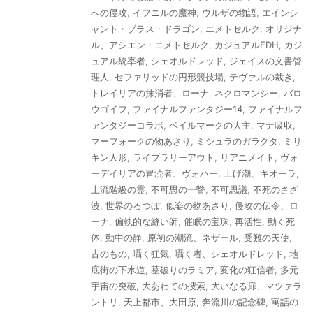
への侵攻
,
イフニルの魔神
,
ウルザの物語
,
エインシ
ャント・ブラス・ドラゴン
,
エメトセルク
,
オリジナ
ル、アシエン・エメトセルク
,
カジュアルEDH
,
カジ
ュアル統率者
,
シェオルドレッド
,
ジェイスの文書管
理人
,
セファリッドの円形競技場
,
テヴァルの裁き
,
トレイリアの抹消者、ローナ
,
ネクロマンシー
,
バロ
ウゴイフ
,
ファイナルファンタジー14
,
ファイナルフ
ァンタジーコラボ
,
ベイルマークの大主
,
マナ吸収
,
マーフォークの物あさり
,
ミシュラのガラクタ
,
ミリ
キン人形
,
ライブラリーアウト
,
リアニメイト
,
ヴォ
ーデイリアの冒涜者、ヴォハー
,
上げ潮、キオーラ
,
上流階級の霊
,
不可思の一瞥
,
不可思議
,
不死のさざ
波
,
世界のるつぼ
,
似姿の物あさり
,
侵攻の伝令、ロ
ーナ
,
偏執的な縫い師
,
催眠の宝珠
,
再活性
,
動く死
体
,
動中の静
,
原初の潮流、ネザール
,
受難の天使
,
古のもの
,
囁く狂気
,
囁く者、シェオルドレッド
,
地
底街の下水道
,
墓破りのラミア
,
変化の狂信者
,
多元
宇宙の突破
,
大あわての捜索
,
大いなる扉、マツァラ
ントリ
,
天上都市、大田原
,
奔流川の記念碑
,
寓話の