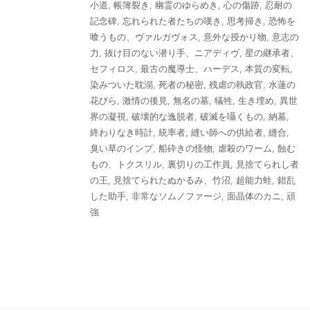
小道
,
帳簿裂き
,
幽霊のゆらめき
,
心の傷跡
,
忍耐の
記念碑
,
忘れられた者たちの嘆き
,
思考掃き
,
恐怖を
喰うもの、ヴァルガヴォス
,
意外な授かり物
,
意志の
力
,
抜け目のない潜り手、ニアディヴ
,
星の継承者、
セフィロス
,
最古の魔導士、ハーデス
,
本質の変転
,
染みついた耽溺
,
死者の秘密
,
残虐の執政官
,
水蓮の
花びら
,
激情の後見
,
無名の墓
,
犠牲
,
生き埋め
,
異世
界の凝視
,
破壊的な逸脱者
,
破滅を囁くもの
,
納墓
,
終わりなき時計
,
統率者
,
縫い師への供給者
,
縫合
,
臭い草のインプ
,
船砕きの怪物
,
虐殺のワーム
,
蝕む
もの、トクスリル
,
裏切りの工作員
,
見捨てられし者
の王
,
見捨てられたぬかるみ、竹沼
,
超能力蛙
,
錯乱
した助手
,
非常なソムノファージ
,
面晶体のカニ
,
頑
強