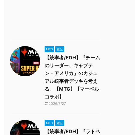
MTG
雑記
【統率者/EDH】『チーム
のリーダー、キャプテ
ン・アメリカ』のカジュ
アル統率者デッキを考え
る。【MTG】【マーベル
コラボ】
2026/7/27
MTG
雑記
【統率者/EDH】『ラトベ