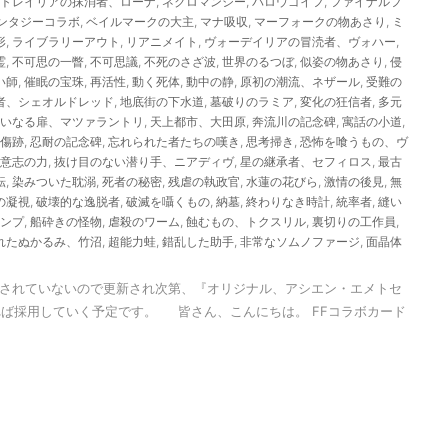
トレイリアの抹消者、ローナ
,
ネクロマンシー
,
バロウゴイフ
,
ファイナルフ
ンタジーコラボ
,
ベイルマークの大主
,
マナ吸収
,
マーフォークの物あさり
,
ミ
形
,
ライブラリーアウト
,
リアニメイト
,
ヴォーデイリアの冒涜者、ヴォハー
,
霊
,
不可思の一瞥
,
不可思議
,
不死のさざ波
,
世界のるつぼ
,
似姿の物あさり
,
侵
い師
,
催眠の宝珠
,
再活性
,
動く死体
,
動中の静
,
原初の潮流、ネザール
,
受難の
者、シェオルドレッド
,
地底街の下水道
,
墓破りのラミア
,
変化の狂信者
,
多元
いなる扉、マツァラントリ
,
天上都市、大田原
,
奔流川の記念碑
,
寓話の小道
,
傷跡
,
忍耐の記念碑
,
忘れられた者たちの嘆き
,
思考掃き
,
恐怖を喰うもの、ヴ
意志の力
,
抜け目のない潜り手、ニアディヴ
,
星の継承者、セフィロス
,
最古
転
,
染みついた耽溺
,
死者の秘密
,
残虐の執政官
,
水蓮の花びら
,
激情の後見
,
無
の凝視
,
破壊的な逸脱者
,
破滅を囁くもの
,
納墓
,
終わりなき時計
,
統率者
,
縫い
ンプ
,
船砕きの怪物
,
虐殺のワーム
,
蝕むもの、トクスリル
,
裏切りの工作員
,
れたぬかるみ、竹沼
,
超能力蛙
,
錯乱した助手
,
非常なソムノファージ
,
面晶体
表されていないので更新され次第、『オリジナル、アシエン・エメトセ
ば採用していく予定です。 皆さん、こんにちは。 FFコラボカード