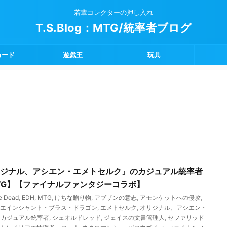
若輩コレクターの押し入れ
T.S.Blog：MTG/統率者ブログ
カード
遊戯王
玩具
オリジナル、アシエン・エメトセルク』のカジュアル統率者
TG】【ファイナルファンタジーコラボ】
e Dead
,
EDH
,
MTG
,
けちな贈り物
,
アブザンの意志
,
アモンケットへの侵攻
,
エインシャント・ブラス・ドラゴン
,
エメトセルク
,
オリジナル、アシエン・
,
カジュアル統率者
,
シェオルドレッド
,
ジェイスの文書管理人
,
セファリッド