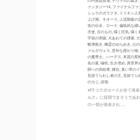
の円形競技場
,
テヴァルの裁き
,
ァンタジー14
,
ファイナルファ
シュラのガラクタ
,
ミリキン人
上げ潮、キオーラ
,
上流階級の
攻の伝令、ローナ
,
偏執的な縫
天使
,
古のもの
,
囁く狂気
,
囁く
宇宙の突破
,
大あわての捜索
,
大
帳簿裂き
,
幽霊のゆらめき
,
心の
ァルガヴォス
,
意外な授かり物
,
の魔導士、ハーデス
,
本質の変
名の墓
,
犠牲
,
生き埋め
,
異世界
師への供給者
,
縫合
,
臭い草のイ
見捨てられし者の王
,
見捨てら
のカニ
,
頑強
※FFコラボカードが全て発
ルク』に採用できそうであれ
の一部が発表され ...