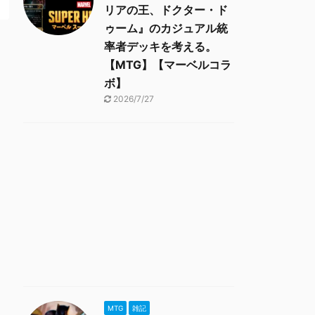
リアの王、ドクター・ド
ゥーム』のカジュアル統
率者デッキを考える。
【MTG】【マーベルコラ
ボ】
2026/7/27
MTG
雑記