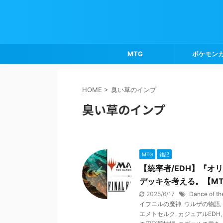
MTG
ポケモン
HOME
>
臭い草のインプ
臭い草のインプ
MTG
雑記
【統率者/EDH】『
デッキを考える。【M
2025/6/17
Dance of th
イフニルの魔神
,
ウルザの物語
,
エメトセルク
,
カジュアルEDH