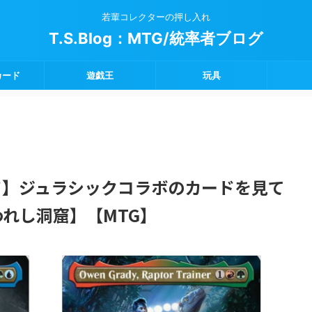
若輩コレクターの押し入れ
T.S.Blog：MTG/統率者ブログ
カード
遊戯王
玩具
ド】ジュラシックコラボのカードを見て
れし洞窟】【MTG】