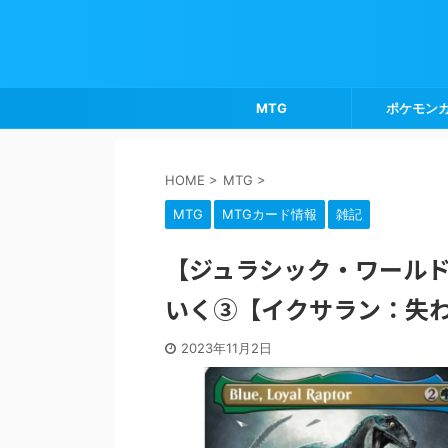
MTG
ポケモン
HOME
>
MTG
>
MTG
MTGカード情報
雑記
【ジュラシック・ワール
いく③【イクサラン：失わ
2023年11月2日