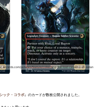
ic.wizards.com/ja/news/feature/collecting-the-lost-caverns-of-ixalan
シック・コラボ
』のカードが数枚公開されました。