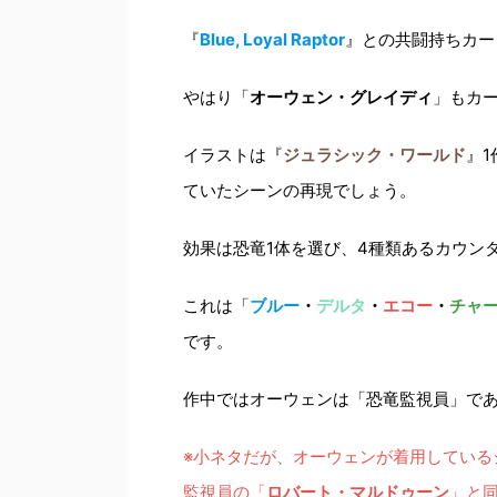
『
Blue, Loyal Raptor
』との共闘持ちカー
やはり「
オーウェン・グレイディ
」もカ
イラストは『
ジュラシック・ワールド
』
ていたシーンの再現でしょう。
効果は恐竜1体を選び、4種類あるカウン
これは「
ブルー
・
デルタ
・
エコー
・
チャ
です。
作中ではオーウェンは「恐竜監視員」で
※小ネタだが、オーウェンが着用している
監視員の「
ロバート・マルドゥーン
」と