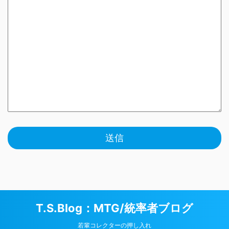
T.S.Blog：MTG/統率者ブログ
若輩コレクターの押し入れ