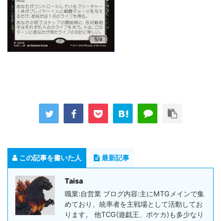
この記事を書いた人
最新記事
Taisa
職業:自営業 ブログ内容:主にMTGメインで集
めており、統率者を主戦場として活動してお
ります。 他TCG(遊戯王、ポケカ)も多少なり