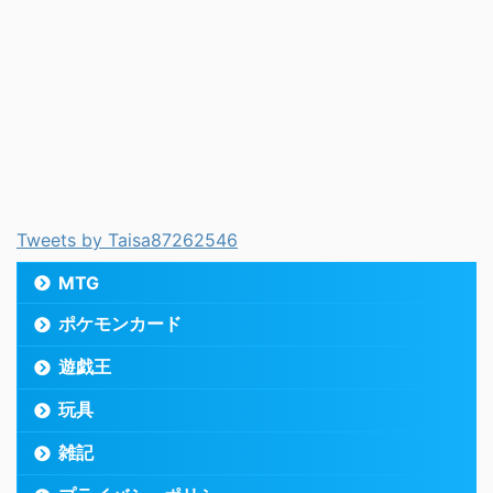
Tweets by Taisa87262546
MTG
ポケモンカード
遊戯王
玩具
雑記