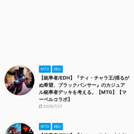
MTG
雑記
【統率者/EDH】『ティ・チャラ王/揺るが
ぬ希望、ブラックパンサー』のカジュア
ル統率者デッキを考える。【MTG】【マ
ーベルコラボ】
2026/7/27
MTG
雑記