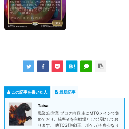
この記事を書いた人
最新記事
Taisa
職業:自営業 ブログ内容:主にMTGメインで集
めており、統率者を主戦場として活動してお
ります。 他TCG(遊戯王、ポケカ)も多少なり