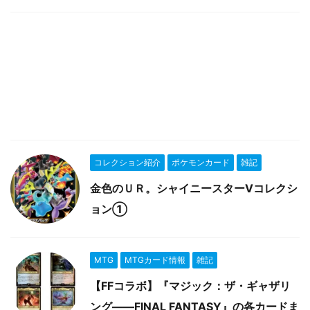
コレクション紹介
ポケモンカード
雑記
金色のＵＲ。シャイニースターVコレクシ
ョン①
MTG
MTGカード情報
雑記
【FFコラボ】『マジック：ザ・ギャザリ
ング――FINAL FANTASY』の各カードま