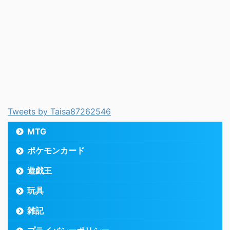
Tweets by Taisa87262546
MTG
ポケモンカード
遊戯王
玩具
雑記