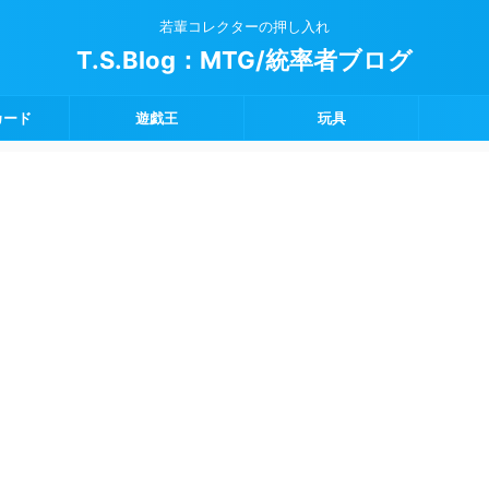
若輩コレクターの押し入れ
T.S.Blog：MTG/統率者ブログ
カード
遊戯王
玩具