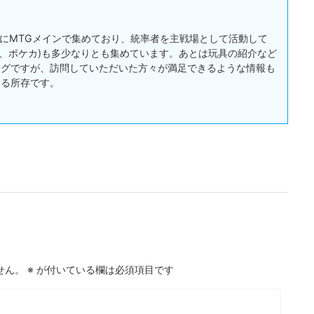
:主にMTGメインで集めており、統率者を主戦場として活動して
戯王、ポケカ)も多少なりとも集めています。あとは玩具の紹介など
ログですが、訪問していただいた方々が満足できるような情報も
する所存です。
せん。
※
が付いている欄は必須項目です