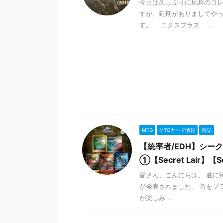
今日は久しぶりに玩具のコレ
すが、延期がありましてやっ
す。 エクスプラス ...
MTG
MTGカード情報
雑記
【統率者/EDH】シ
①【Secret Lair】【Secr
皆さん、こんにちは。 遂に待
が発表されました。 首をブ
が楽しみ ...