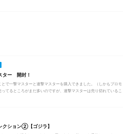
スター 開封！
ことで一撃マスターと連撃マスターを購入できました。（しかもプロモ
売ってるところがまだ多いのですが、連撃マスターは売り切れているこ
レクション②【ゴジラ】