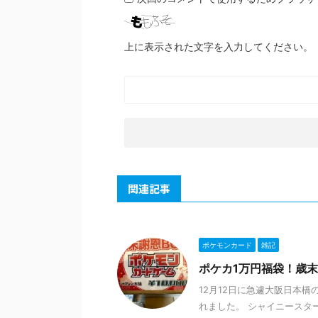
上に表示された文字を入力してください。
関連記事
ポケモンカード
雑記
ポケカ1万円福袋！歳末
12月12日に急遽大阪日本
れました。 シャイニースタ