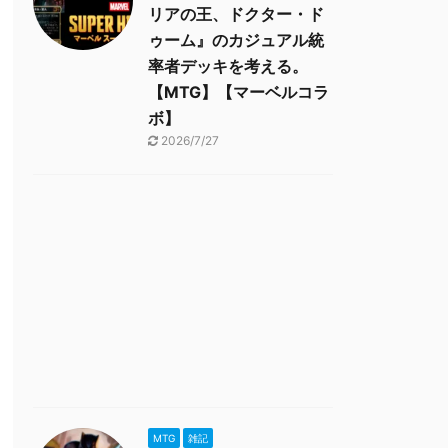
リアの王、ドクター・ド
ゥーム』のカジュアル統
率者デッキを考える。
【MTG】【マーベルコラ
ボ】
2026/7/27
MTG
雑記