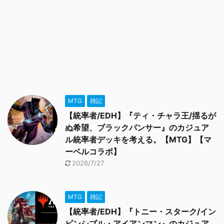
MTG
雑記
【統率者/EDH】『ティ・チャラ王/揺るが
ぬ希望、ブラックパンサー』のカジュア
ル統率者デッキを考える。【MTG】【マ
ーベルコラボ】
2026/7/27
MTG
雑記
【統率者/EDH】『トニー・スターク/イン
ビンシブル・アイアンマン』のカジュア