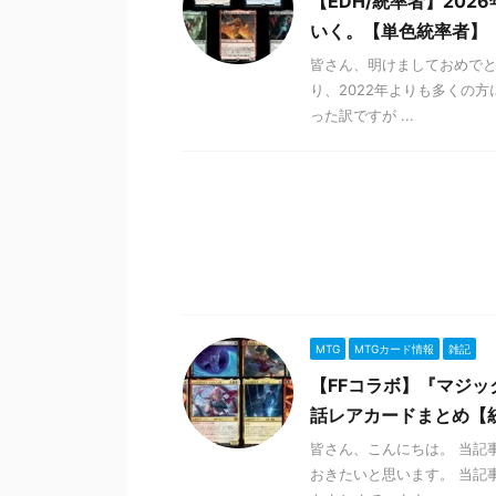
【EDH/統率者】20
いく。【単色統率者】
皆さん、明けましておめでと
り、2022年よりも多くの方
った訳ですが ...
MTG
MTGカード情報
雑記
【FFコラボ】『マジック
話レアカードまとめ【統
皆さん、こんにちは。 当記
おきたいと思います。 当記