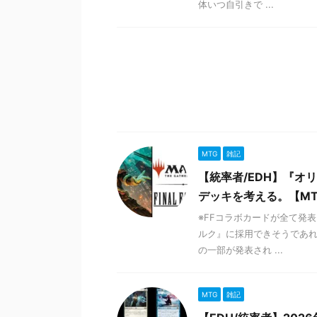
体いつ自引きで ...
MTG
雑記
【統率者/EDH】『
デッキを考える。【M
※FFコラボカードが全て発
ルク』に採用できそうであれ
の一部が発表され ...
MTG
雑記