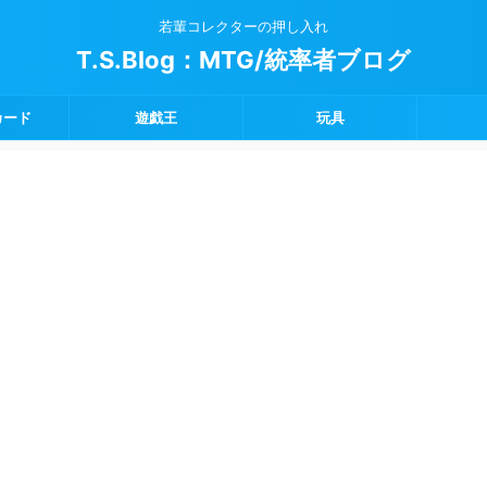
若輩コレクターの押し入れ
T.S.Blog：MTG/統率者ブログ
カード
遊戯王
玩具