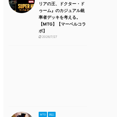
リアの王、ドクター・ド
ゥーム』のカジュアル統
率者デッキを考える。
【MTG】【マーベルコラ
ボ】
2026/7/27
MTG
雑記