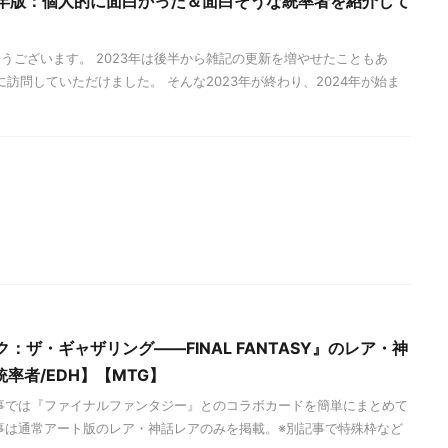
26年版：個人的に面白かった＆面白そうな統率者を紹介して
うございます。 2023年は後半から雑記の更新を増やせたこともあ
に訪問していただけました。 そんな2023年が終わり、2024年が始ま
：ザ・ギャザリング――FINAL FANTASY』のレア・神
率者/EDH】【MTG】
事では『ファイナルファンタジー』とのコラボカードを簡単にまとめて
事は通常アート版のレア・神話レアのみを掲載。※別記事で特殊枠など