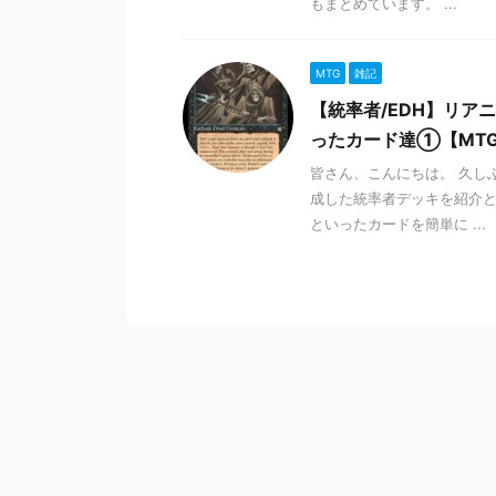
もまとめています。 ...
MTG
雑記
【統率者/EDH】リ
ったカード達①【MT
皆さん、こんにちは。 久し
成した統率者デッキを紹介
といったカードを簡単に ...