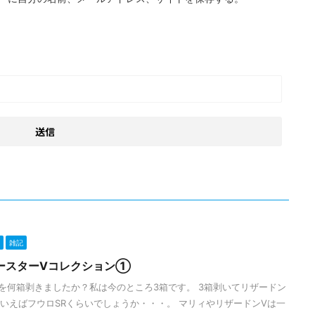
雑記
ースターVコレクション①
を何箱剥きましたか？私は今のところ3箱です。 3箱剥いてリザードン
といえばフウロSRくらいでしょうか・・・。 マリィやリザードンVは一