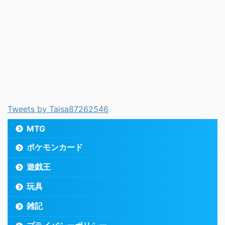
Tweets by Taisa87262546
MTG
ポケモンカード
遊戯王
玩具
雑記