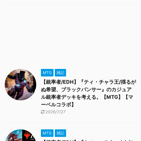
MTG
雑記
【統率者/EDH】『ティ・チャラ王/揺るが
ぬ希望、ブラックパンサー』のカジュア
ル統率者デッキを考える。【MTG】【マ
ーベルコラボ】
2026/7/27
MTG
雑記