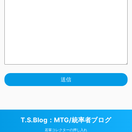
T.S.Blog：MTG/統率者ブログ
若輩コレクターの押し入れ