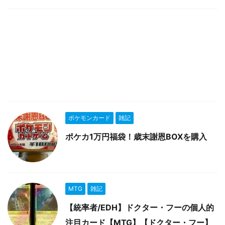
ポケモンカード
雑記
ポケカ1万円福袋！歳末謝恩BOXを購入
MTG
雑記
【統率者/EDH】ドクター・フーの個人的
注目カード【MTG】【ドクター・フー】