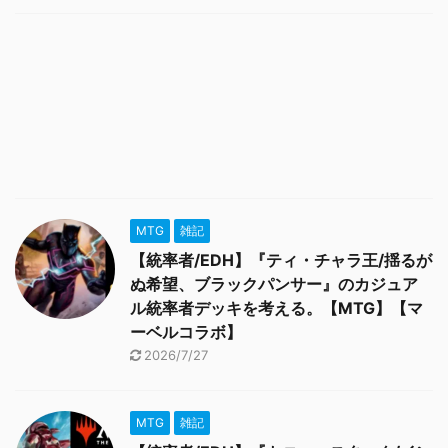
MTG
雑記
【統率者/EDH】『ティ・チャラ王/揺るが
ぬ希望、ブラックパンサー』のカジュア
ル統率者デッキを考える。【MTG】【マ
ーベルコラボ】
2026/7/27
MTG
雑記