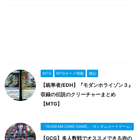
MTG
MTGカード情報
雑記
【統率者/EDH】『モダンホライゾン３』
収録の伝説のクリーチャーまとめ
【MTG】
『GUNDAM CARD GAME』-ガンダムカードゲーム-
【GCG】多人数戦でオススメできる赤の