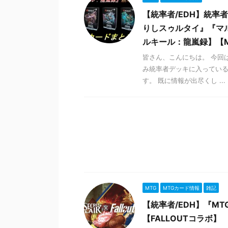
【統率者/EDH】統
りしスゥルタイ』『マ
ルキール：龍嵐録】【M
皆さん、こんにちは。 今回
み統率者デッキに入ってい
す。 既に情報が出尽くし ...
MTG
MTGカード情報
雑記
【統率者/EDH】『MTG 
【FALLOUTコラボ】