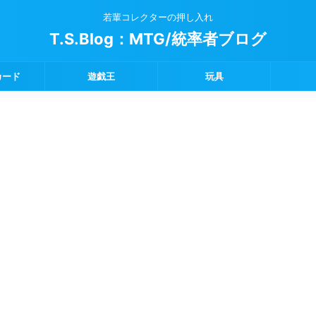
若輩コレクターの押し入れ
T.S.Blog：MTG/統率者ブログ
カード
遊戯王
玩具