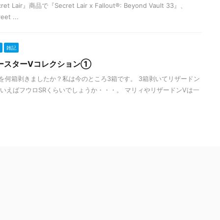
ir』商品で『Secret Lair x Fallout®: Beyond Vault 33』、
eet ...
雑記
ースターVコレクション①
を何箱剥きましたか？私は今のところ3箱です。 3箱剥いてリザードン
といえばフウロSRくらいでしょうか・・・。 マリィやリザードンVは一