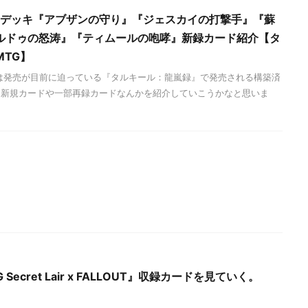
率者デッキ『アブザンの守り』『ジェスカイの打撃手』『蘇
ルドゥの怒涛』『ティムールの咆哮』新録カード紹介【タ
TG】
は発売が目前に迫っている『タルキール：龍嵐録』で発売される構築済
る新規カードや一部再録カードなんかを紹介していこうかなと思いま
Secret Lair x FALLOUT』収録カードを見ていく。