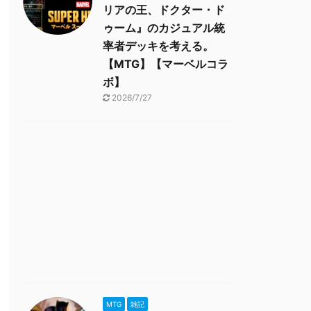
リアの王、ドクター・ド
ゥーム』のカジュアル統
率者デッキを考える。
【MTG】【マーベルコラ
ボ】
2026/7/27
MTG
雑記