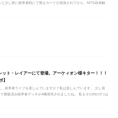
うと少し前に統率者戦にて禁止カードが追加されてから、MTG自体触
レット・レイアーにて登場。アーケィオン様キター！！！
ボ】
ん、統率者ライフを楽しんでいますか？私は楽しんでいます。 少し前
て構築済み統率者デッキが4種発売されましたね。 私もその内の3つは