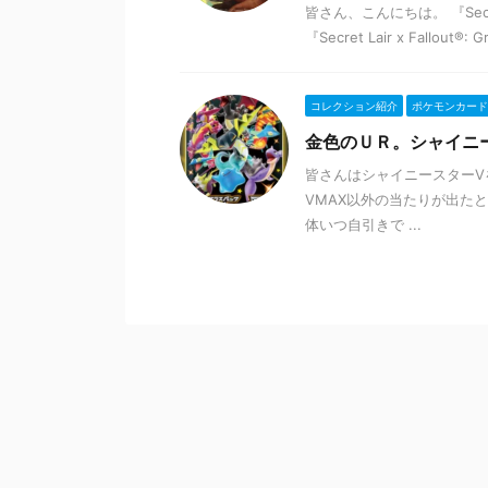
皆さん、こんにちは。 『Secret La
『Secret Lair x Fallout®: Gr
コレクション紹介
ポケモンカード
金色のＵＲ。シャイニ
皆さんはシャイニースターV
VMAX以外の当たりが出た
体いつ自引きで ...