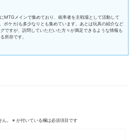
:主にMTGメインで集めており、統率者を主戦場として活動して
戯王、ポケカ)も多少なりとも集めています。あとは玩具の紹介など
ログですが、訪問していただいた方々が満足できるような情報も
する所存です。
せん。
※
が付いている欄は必須項目です