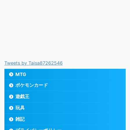
Tweets by Taisa87262546
MTG
ポケモンカード
遊戯王
玩具
雑記