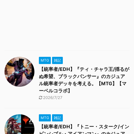
MTG
雑記
【統率者/EDH】『ティ・チャラ王/揺るが
ぬ希望、ブラックパンサー』のカジュア
ル統率者デッキを考える。【MTG】【マ
ーベルコラボ】
2026/7/27
MTG
雑記
【統率者/EDH】『トニー・スターク/イン
ビンシブル・アイアンマン』のカジュア