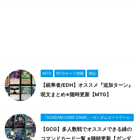
MTG
MTGカード情報
雑記
【統率者/EDH】オススメ『追加ターン』
呪文まとめ※随時更新【MTG】
『GUNDAM CARD GAME』-ガンダムカードゲーム-
【GCG】多人数戦でオススメできる緑の
コマンドカード一覧 ※随時更新【ガンダ