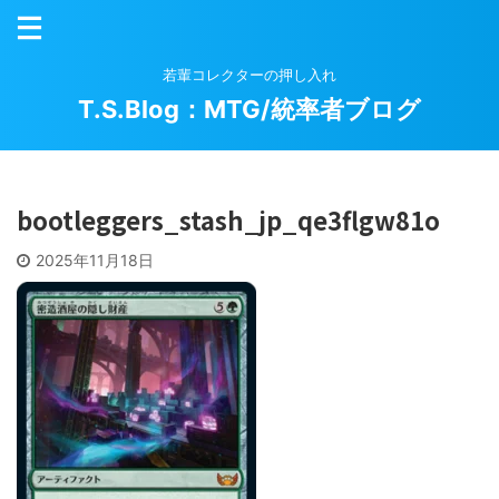
若輩コレクターの押し入れ
T.S.Blog：MTG/統率者ブログ
bootleggers_stash_jp_qe3flgw81o
2025年11月18日