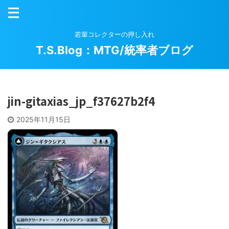
若輩コレクターの押し入れ
T.S.Blog：MTG/統率者ブログ
jin-gitaxias_jp_f37627b2f4
2025年11月15日