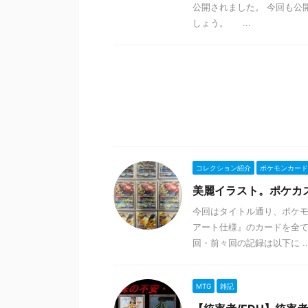
公開されました。 今回も公
しょう。 ...
コレクション紹介
ポケモンカード
美麗イラスト。ポケカス
今回はタイトル通り、ポケ
アート仕様』のカードを全て
回・前々回の記録は以下に ..
MTG
雑記