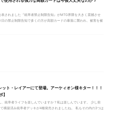
率者で使用される強力な高額カードは今後大丈夫なのか？
公表されました『統率者禁止制限告知』がMTG界隈を大きく震撼させ
昨日の禁止制限告知で多くの方が高額カードの暴落に襲われ、被害を被
レット・レイアーにて登場。アーケィオン様キター！！！
ボ】
ん、統率者ライフを楽しんでいますか？私は楽しんでいます。 少し前
て構築済み統率者デッキが4種発売されましたね。 私もその内の3つは