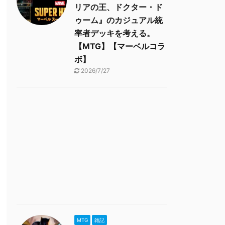
リアの王、ドクター・ド
ゥーム』のカジュアル統
率者デッキを考える。
【MTG】【マーベルコラ
ボ】
2026/7/27
MTG
雑記