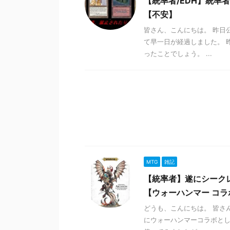
【統率者/EDH】統
【不安】
皆さん、こんにちは。 昨日
て早一日が経過しました。 
ったことでしょう。 ...
MTG
雑記
【統率者】遂にシーク
【ウォーハンマー コラ
どうも、こんにちは。 皆さ
にウォーハンマーコラボとし