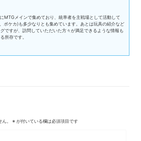
:主にMTGメインで集めており、統率者を主戦場として活動して
戯王、ポケカ)も多少なりとも集めています。あとは玩具の紹介など
ログですが、訪問していただいた方々が満足できるような情報も
する所存です。
せん。
※
が付いている欄は必須項目です