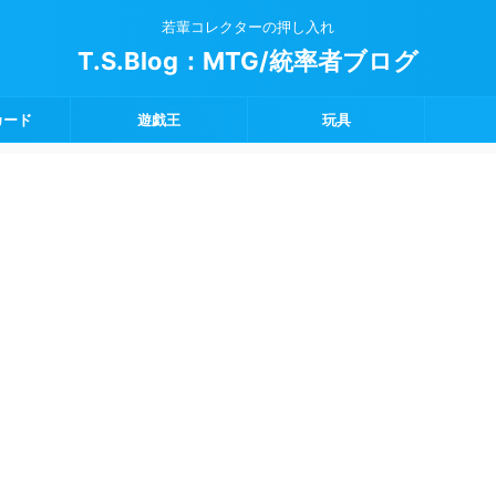
若輩コレクターの押し入れ
T.S.Blog：MTG/統率者ブログ
カード
遊戯王
玩具