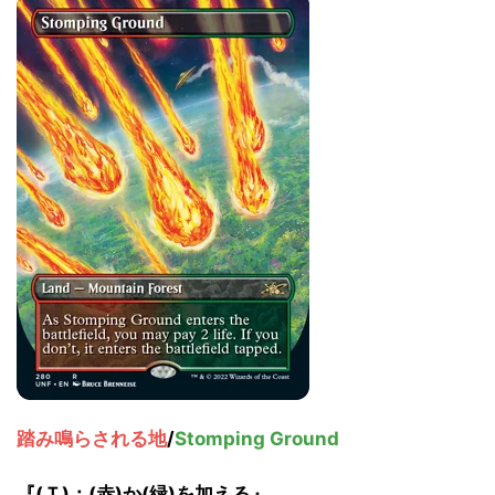
踏み鳴らされる地
/
Stomping Ground
『(Ｔ)：(赤)か(緑)を加える』