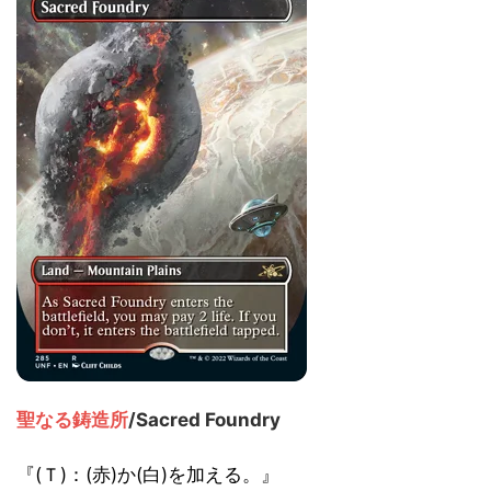
聖なる鋳造所
/Sacred Foundry
『(Ｔ)：(赤)か(白)を加える。』