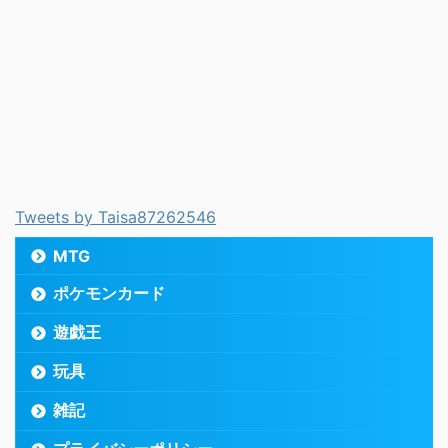
Tweets by Taisa87262546
MTG
ポケモンカード
遊戯王
玩具
雑記