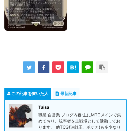
この記事を書いた人
最新記事
Taisa
職業:自営業 ブログ内容:主にMTGメインで集
めており、統率者を主戦場として活動してお
ります。 他TCG(遊戯王、ポケカ)も多少なり