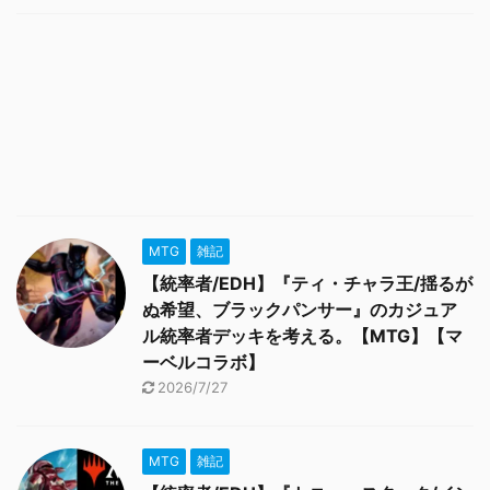
MTG
雑記
【統率者/EDH】『ティ・チャラ王/揺るが
ぬ希望、ブラックパンサー』のカジュア
ル統率者デッキを考える。【MTG】【マ
ーベルコラボ】
2026/7/27
MTG
雑記