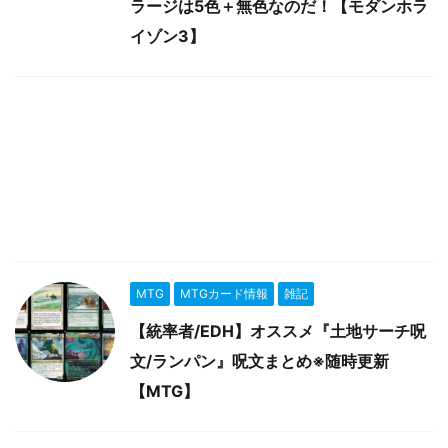
ラージは5色＋無色なのだ！【モダンホラ
イゾン3】
MTG
MTGカード情報
雑記
【統率者/EDH】オススメ『土地サーチ呪
文/ランパン』呪文まとめ※随時更新
【MTG】