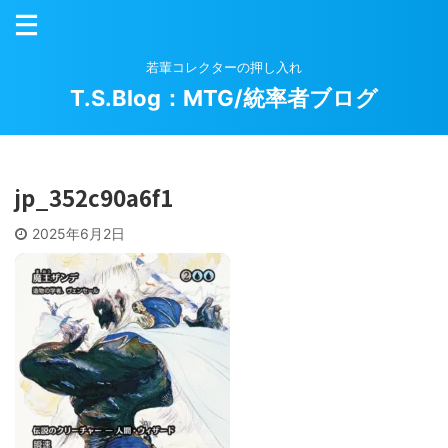
若輩コレクターの押し入れ
T.S.Blog：MTG/統率者ブログ
jp_352c90a6f1
2025年6月2日