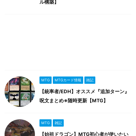
ル構築】
MTG
MTGカード情報
雑記
【統率者/EDH】オススメ『追加ターン』
呪文まとめ※随時更新【MTG】
MTG
雑記
【始祖ドラゴン】MTG初心者が使いたい