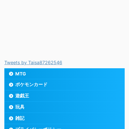
Tweets by Taisa87262546
MTG
ポケモンカード
遊戯王
玩具
雑記