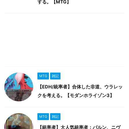
する。【MTG】
MTG
雑記
【EDH/統率者】合体した非道、ウラレッ
クを考える。【モダンホライゾン3】
MTG
雑記
【統率者】大人気統率者：パルン、ニヴ