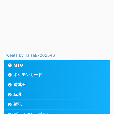
Tweets by Taisa87262546
MTG
ポケモンカード
遊戯王
玩具
雑記