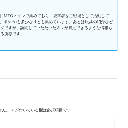
:主にMTGメインで集めており、統率者を主戦場として活動して
戯王、ポケカ)も多少なりとも集めています。あとは玩具の紹介など
ログですが、訪問していただいた方々が満足できるような情報も
する所存です。
せん。
※
が付いている欄は必須項目です