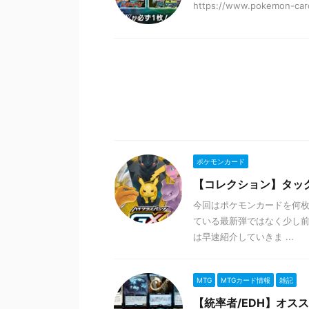
https://www.pokemon-card
ポケモンカード
【コレクション】タッ
今回はポケモンカードを何枚
ている最新弾ではなく少し前
は早速紹介していきま ...
MTG
MTGカード情報
雑記
【統率者/EDH】オス