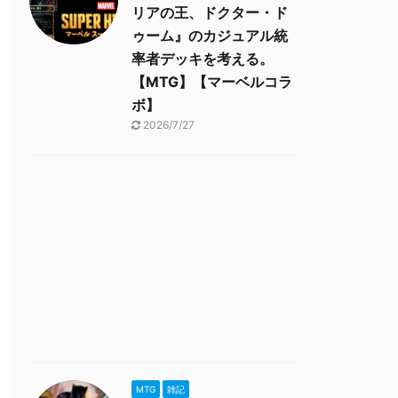
リアの王、ドクター・ド
ゥーム』のカジュアル統
率者デッキを考える。
【MTG】【マーベルコラ
ボ】
2026/7/27
MTG
雑記