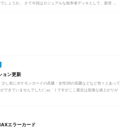
でしょうか。 さて今回はカジュアルな統率者デッキとして、新登 ...
ション更新
 少し前にポケモンカードの高騰・女性SRの高騰などなど色々とあって
できていませんでした(´;ω;｀) ですがここ最近は急激な値上がりが
AXエラーカード