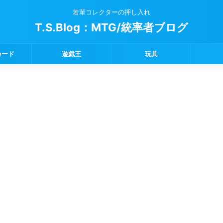
若輩コレクターの押し入れ
T.S.Blog：MTG/統率者ブログ
カード
遊戯王
玩具