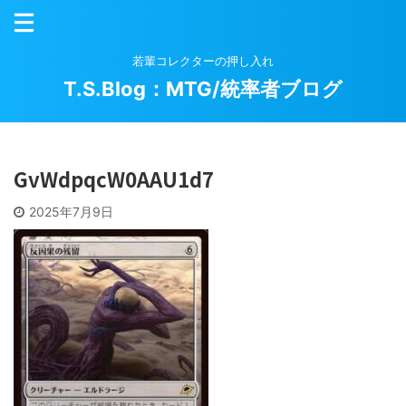
若輩コレクターの押し入れ
T.S.Blog：MTG/統率者ブログ
GvWdpqcW0AAU1d7
2025年7月9日