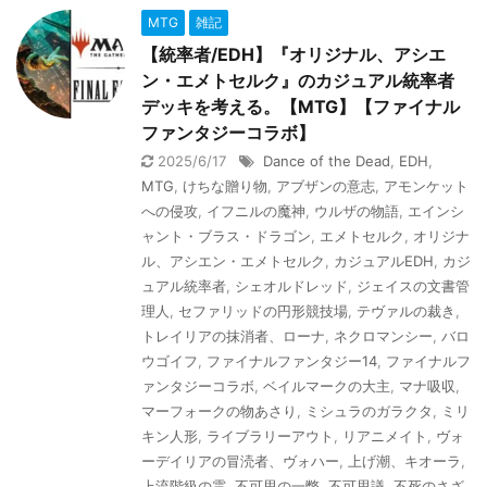
MTG
雑記
【統率者/EDH】『オリジナル、アシエ
ン・エメトセルク』のカジュアル統率者
デッキを考える。【MTG】【ファイナル
ファンタジーコラボ】
2025/6/17
Dance of the Dead
,
EDH
,
MTG
,
けちな贈り物
,
アブザンの意志
,
アモンケット
への侵攻
,
イフニルの魔神
,
ウルザの物語
,
エインシ
ャント・ブラス・ドラゴン
,
エメトセルク
,
オリジナ
ル、アシエン・エメトセルク
,
カジュアルEDH
,
カジ
ュアル統率者
,
シェオルドレッド
,
ジェイスの文書管
理人
,
セファリッドの円形競技場
,
テヴァルの裁き
,
トレイリアの抹消者、ローナ
,
ネクロマンシー
,
バロ
ウゴイフ
,
ファイナルファンタジー14
,
ファイナルフ
ァンタジーコラボ
,
ベイルマークの大主
,
マナ吸収
,
マーフォークの物あさり
,
ミシュラのガラクタ
,
ミリ
キン人形
,
ライブラリーアウト
,
リアニメイト
,
ヴォ
ーデイリアの冒涜者、ヴォハー
,
上げ潮、キオーラ
,
上流階級の霊
,
不可思の一瞥
,
不可思議
,
不死のさざ