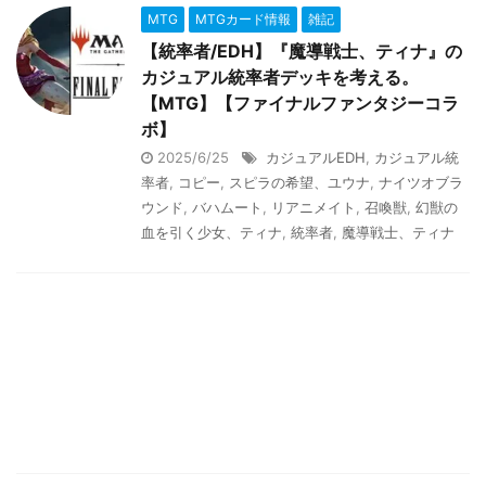
MTG
MTGカード情報
雑記
【統率者/EDH】『魔導戦士、ティナ』の
カジュアル統率者デッキを考える。
【MTG】【ファイナルファンタジーコラ
ボ】
2025/6/25
カジュアルEDH
,
カジュアル統
率者
,
コピー
,
スピラの希望、ユウナ
,
ナイツオブラ
ウンド
,
バハムート
,
リアニメイト
,
召喚獣
,
幻獣の
血を引く少女、ティナ
,
統率者
,
魔導戦士、ティナ