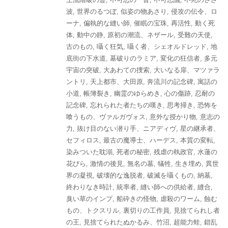
波
,
世界のるつぼ
,
似姿の物あさり
,
侵攻の伝令、ロ
ーナ
,
偏執的な縫い師
,
催眠の宝珠
,
再活性
,
動く死
体
,
動中の静
,
原初の潮流、ネザール
,
受難の天使
,
古のもの
,
囁く狂気
,
囁く者、シェオルドレッド
,
地
底街の下水道
,
墓破りのラミア
,
変化の狂信者
,
多元
宇宙の突破
,
大あわての捜索
,
大いなる扉、マツァラ
ントリ
,
天上都市、大田原
,
奔流川の記念碑
,
寓話の
小道
,
帳簿裂き
,
幽霊のゆらめき
,
心の傷跡
,
忍耐の
記念碑
,
忘れられた者たちの嘆き
,
思考掃き
,
恐怖を
喰うもの、ヴァルガヴォス
,
意外な授かり物
,
意志の
力
,
抜け目のない潜り手、ニアディヴ
,
星の継承者、
セフィロス
,
最古の魔導士、ハーデス
,
本質の変転
,
染みついた耽溺
,
死者の秘密
,
残虐の執政官
,
水蓮の
花びら
,
激情の後見
,
無名の墓
,
犠牲
,
生き埋め
,
異世
界の凝視
,
破壊的な逸脱者
,
破滅を囁くもの
,
納墓
,
終わりなき時計
,
統率者
,
縫い師への供給者
,
縫合
,
臭い草のインプ
,
船砕きの怪物
,
虐殺のワーム
,
蝕む
もの、トクスリル
,
裏切りの工作員
,
見捨てられし者
の王
,
見捨てられたぬかるみ、竹沼
,
超能力蛙
,
錯乱