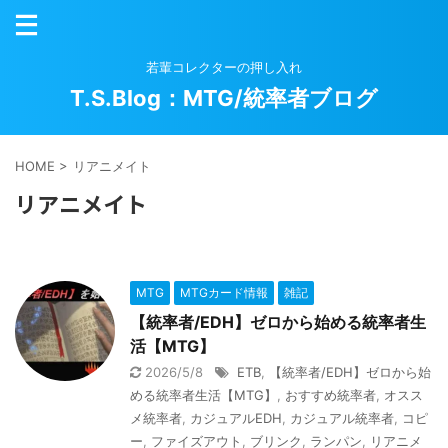
若輩コレクターの押し入れ
T.S.Blog：MTG/統率者ブログ
HOME
>
リアニメイト
リアニメイト
MTG
MTGカード情報
雑記
【統率者/EDH】ゼロから始める統率者生
活【MTG】
2026/5/8
ETB
,
【統率者/EDH】ゼロから始
める統率者生活【MTG】
,
おすすめ統率者
,
オスス
メ統率者
,
カジュアルEDH
,
カジュアル統率者
,
コピ
ー
,
ファイズアウト
,
ブリンク
,
ランパン
,
リアニメ