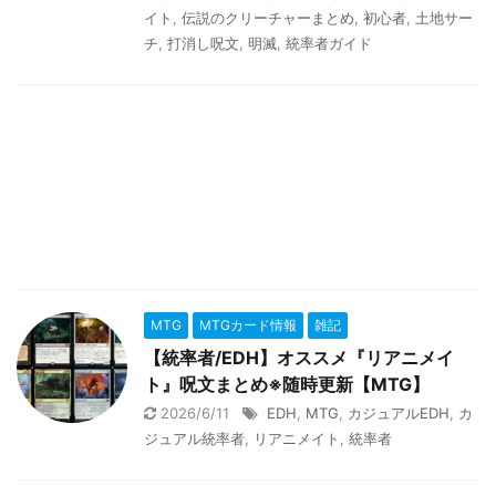
イト
,
伝説のクリーチャーまとめ
,
初心者
,
土地サー
チ
,
打消し呪文
,
明滅
,
統率者ガイド
MTG
MTGカード情報
雑記
【統率者/EDH】オススメ『リアニメイ
ト』呪文まとめ※随時更新【MTG】
2026/6/11
EDH
,
MTG
,
カジュアルEDH
,
カ
ジュアル統率者
,
リアニメイト
,
統率者