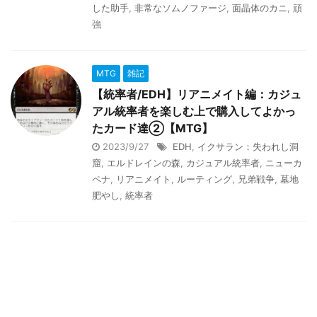
した助手
,
非常なソムノファージ
,
面晶体のカニ
,
頑
強
MTG
雑記
【統率者/EDH】リアニメイト編：カジュ
アル統率者を楽しむ上で購入してよかっ
たカード達②【MTG】
2023/9/27
EDH
,
イクサラン：失われし洞
窟
,
エルドレインの森
,
カジュアル統率者
,
ニューカ
ペナ
,
リアニメイト
,
ルーティング
,
兄弟戦争
,
墓地
肥やし
,
統率者