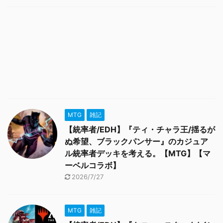
MTG
雑記
【統率者/EDH】『ティ・チャラ王/揺るが
ぬ希望、ブラックパンサー』のカジュア
ル統率者デッキを考える。【MTG】【マ
ーベルコラボ】
2026/7/27
MTG
雑記