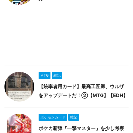
MTG
雑記
【統率者用カード】最高工匠卿、ウルザ
をアップデートだ！②【MTG】【EDH】
ポケモンカード
雑記
ポケカ新弾『一撃マスター』を少し考察