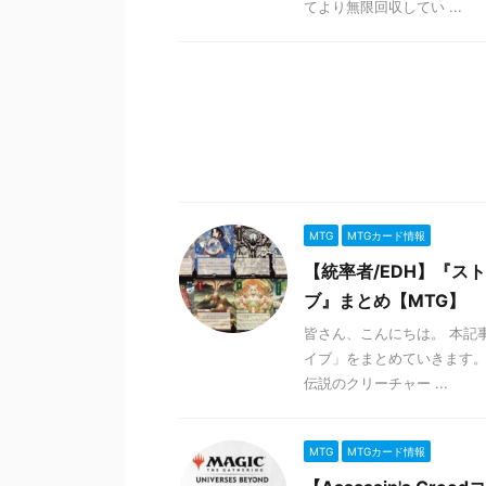
てより無限回収してい ...
MTG
MTGカード情報
【統率者/EDH】『
ブ』まとめ【MTG】
皆さん、こんにちは。 本記
イブ」をまとめていきます
伝説のクリーチャー ...
MTG
MTGカード情報