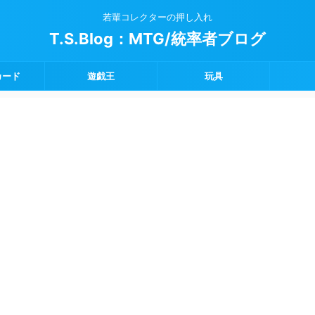
若輩コレクターの押し入れ
T.S.Blog：MTG/統率者ブログ
カード
遊戯王
玩具