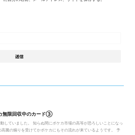
カ無限回収中のカード③
動していました。 知らぬ間にポケカ市場の高等が恐ろしいことになっ
の高騰の煽りを受けてかポケカにもその流れが来ているようです。 予