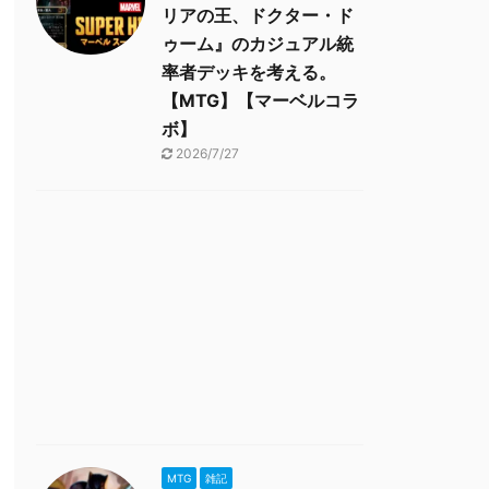
リアの王、ドクター・ド
ゥーム』のカジュアル統
率者デッキを考える。
【MTG】【マーベルコラ
ボ】
2026/7/27
MTG
雑記