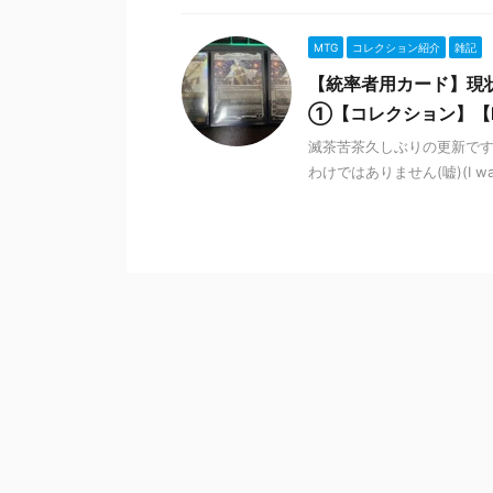
MTG
コレクション紹介
雑記
【統率者用カード】現
①【コレクション】【
滅茶苦茶久しぶりの更新です。(It's 
わけではありません(嘘)(I was ne