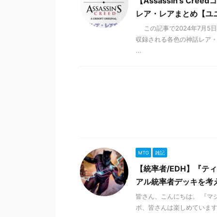
【Assassin's C
レア・レアまとめ【ユ
この記事で2024年7月5日に
収録される各色の神話レア・
...
MTG
雑記
【統率者/EDH】『テ
アル統率者デッキを考
皆さん、こんにちは。 『マ
ボ、皆さんは楽しめています