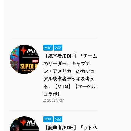
MTG
雑記
【統率者/EDH】『チーム
のリーダー、キャプテ
ン・アメリカ』のカジュ
アル統率者デッキを考え
る。【MTG】【マーベル
コラボ】
2026/7/27
MTG
雑記
【統率者/EDH】『ラトベ