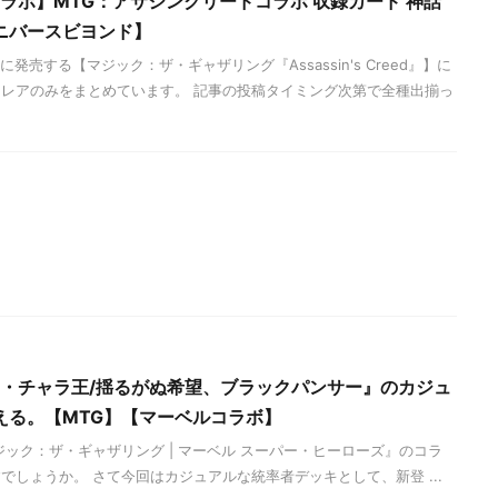
reedコラボ】MTG：アサシンクリードコラボ 収録カード 神話
ニバースビヨンド】
発売する【マジック：ザ・ギャザリング『Assassin's Creed』】に
レアのみをまとめています。 記事の投稿タイミング次第で全種出揃っ
ィ・チャラ王/揺るがぬ希望、ブラックパンサー』のカジュ
える。【MTG】【マーベルコラボ】
ジック：ザ・ギャザリング | マーベル スーパー・ヒーローズ』のコラ
でしょうか。 さて今回はカジュアルな統率者デッキとして、新登 ...