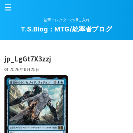
若輩コレクターの押し入れ
T.S.Blog：MTG/統率者ブログ
jp_LgGt7X3zzj
2026年6月25日