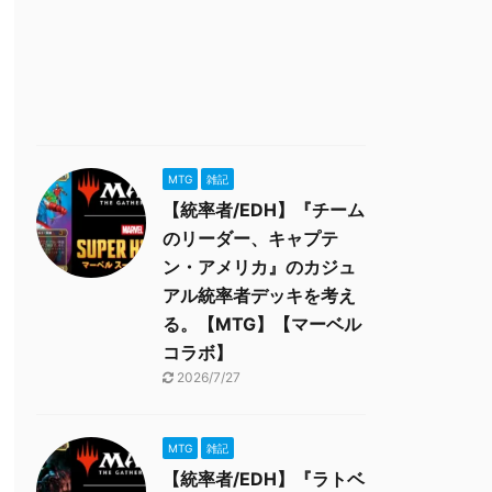
MTG
雑記
【統率者/EDH】『チーム
のリーダー、キャプテ
ン・アメリカ』のカジュ
アル統率者デッキを考え
る。【MTG】【マーベル
コラボ】
2026/7/27
MTG
雑記
【統率者/EDH】『ラトベ