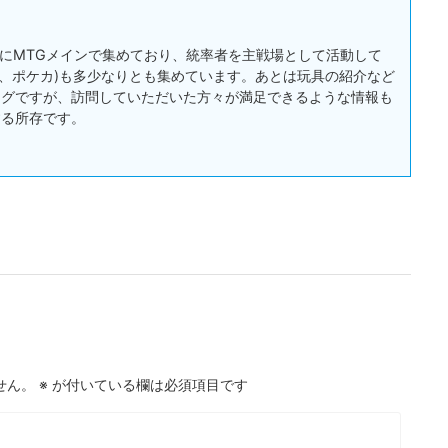
:主にMTGメインで集めており、統率者を主戦場として活動して
戯王、ポケカ)も多少なりとも集めています。あとは玩具の紹介など
ログですが、訪問していただいた方々が満足できるような情報も
する所存です。
せん。
※
が付いている欄は必須項目です