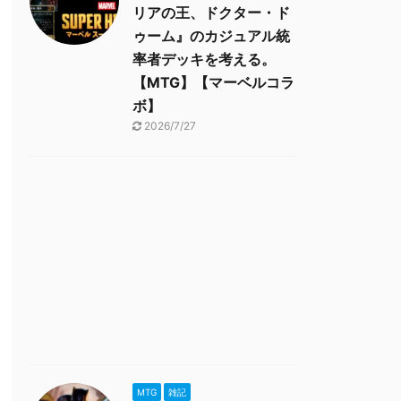
リアの王、ドクター・ド
ゥーム』のカジュアル統
率者デッキを考える。
【MTG】【マーベルコラ
ボ】
2026/7/27
MTG
雑記