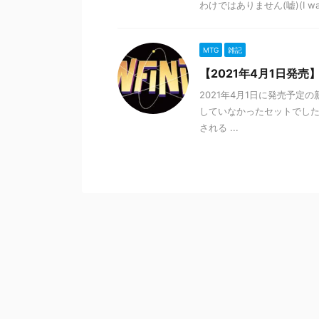
わけではありません(嘘)(I was ne
MTG
雑記
【2021年4月1日発売
2021年4月1日に発売予定の
していなかったセットでし
される ...