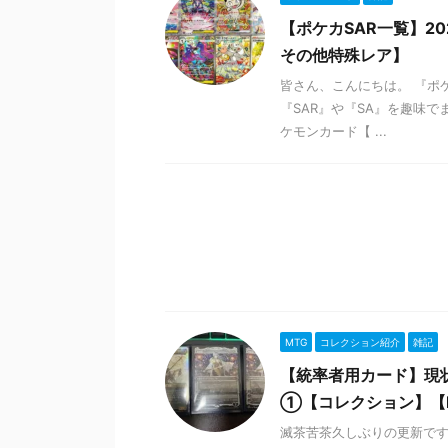
【ポケカSAR一覧】2
その他特殊レア】
皆さん、こんにちは。 『ポ
『SAR』や『SA』を趣味
ケモンカード【 ...
MTG
コレクション紹介
雑記
【統率者用カード】現
①【コレクション】【
滅茶苦茶久しぶりの更新です。(It's 