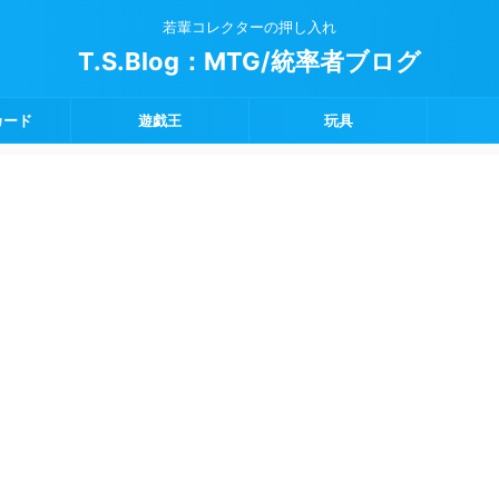
若輩コレクターの押し入れ
T.S.Blog：MTG/統率者ブログ
カード
遊戯王
玩具