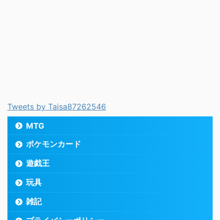
Tweets by Taisa87262546
MTG
ポケモンカード
遊戯王
玩具
雑記