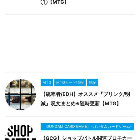
①【MTG】
MTG
MTGカード情報
雑記
【統率者/EDH】オススメ『ブリンク/明
滅』呪文まとめ※随時更新【MTG】
『GUNDAM CARD GAME』-ガンダムカードゲーム-
【GCG】ショップバトル関連プロモカー